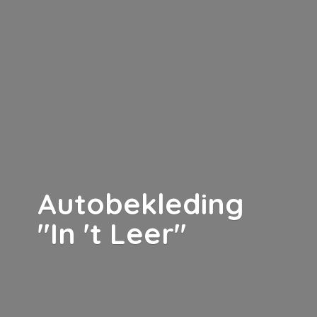
Autobekleding
"In '
t Leer"