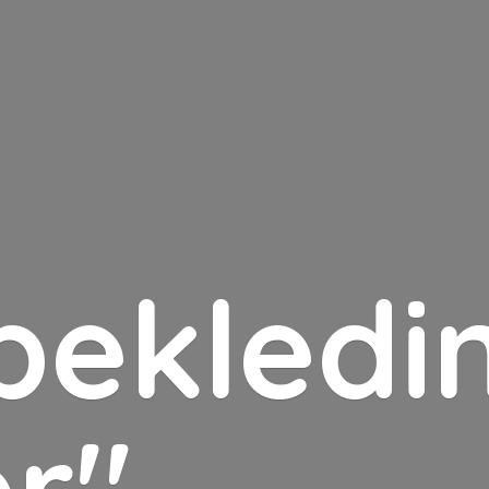
bekledin
er"