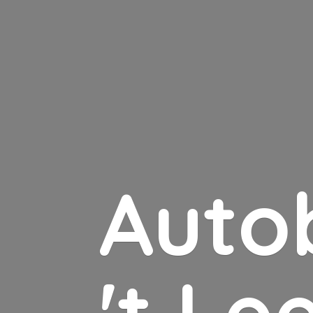
Auto
'
t Le