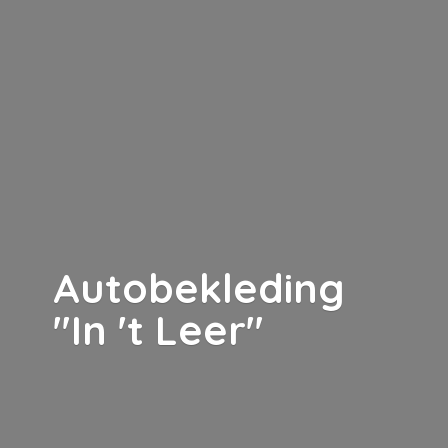
Autobekleding
"In '
t Leer"