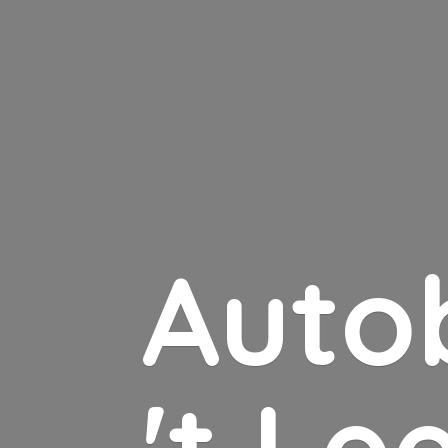
Auto
'
t Le