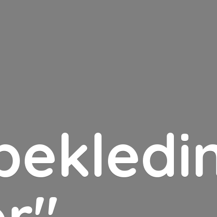
bekledin
er"