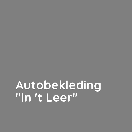
Autobekleding
"In '
t Leer"